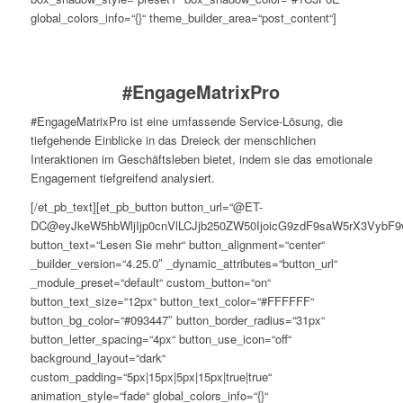
global_colors_info=“{}“ theme_builder_area=“post_content“]
#EngageMatrixPro
#EngageMatrixPro ist eine umfassende Service-Lösung, die
tiefgehende Einblicke in das Dreieck der menschlichen
Interaktionen im Geschäftsleben bietet, indem sie das emotionale
Engagement tiefgreifend analysiert.
[/et_pb_text][et_pb_button button_url=“@ET-
DC@eyJkeW5hbWljIjp0cnVlLCJjb250ZW50IjoicG9zdF9saW5rX3VybF9
button_text=“Lesen Sie mehr“ button_alignment=“center“
_builder_version=“4.25.0″ _dynamic_attributes=“button_url“
_module_preset=“default“ custom_button=“on“
button_text_size=“12px“ button_text_color=“#FFFFFF“
button_bg_color=“#093447″ button_border_radius=“31px“
button_letter_spacing=“4px“ button_use_icon=“off“
background_layout=“dark“
custom_padding=“5px|15px|5px|15px|true|true“
animation_style=“fade“ global_colors_info=“{}“