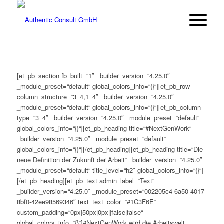
[et_pb_section fb_built=“1″ _builder_version=“4.25.0″
_module_preset=“default“ global_colors_info=“{}“][et_pb_row
column_structure=“3_4,1_4″ _builder_version=“4.25.0″
_module_preset=“default“ global_colors_info=“{}“][et_pb_column
type=“3_4″ _builder_version=“4.25.0″ _module_preset=“default“
global_colors_info=“{}“][et_pb_heading title=“#NextGenWork“
_builder_version=“4.25.0″ _module_preset=“default“
global_colors_info=“{}“][/et_pb_heading][et_pb_heading title=“Die
neue Definition der Zukunft der Arbeit“ _builder_version=“4.25.0″
_module_preset=“default“ title_level=“h2″ global_colors_info=“{}“]
[/et_pb_heading][et_pb_text admin_label=“Text“
_builder_version=“4.25.0″ _module_preset=“002205c4-6a50-4017-
8bf0-42ee98569346″ text_text_color=“#1C3F6E“
custom_padding=“0px|50px|0px||false|false“
global_colors_info=“{}“]
#NextGenWork wird die Arbeitswelt