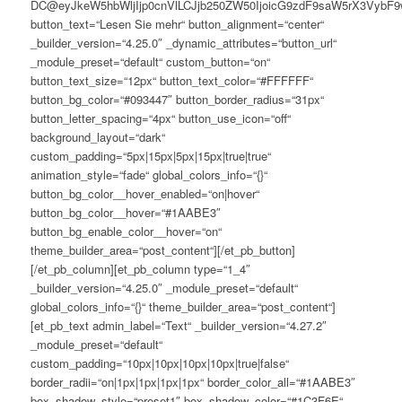
DC@eyJkeW5hbWljIjp0cnVlLCJjb250ZW50IjoicG9zdF9saW5rX3VybF9
button_text=“Lesen Sie mehr“ button_alignment=“center“
_builder_version=“4.25.0″ _dynamic_attributes=“button_url“
_module_preset=“default“ custom_button=“on“
button_text_size=“12px“ button_text_color=“#FFFFFF“
button_bg_color=“#093447″ button_border_radius=“31px“
button_letter_spacing=“4px“ button_use_icon=“off“
background_layout=“dark“
custom_padding=“5px|15px|5px|15px|true|true“
animation_style=“fade“ global_colors_info=“{}“
button_bg_color__hover_enabled=“on|hover“
button_bg_color__hover=“#1AABE3″
button_bg_enable_color__hover=“on“
theme_builder_area=“post_content“][/et_pb_button]
[/et_pb_column][et_pb_column type=“1_4″
_builder_version=“4.25.0″ _module_preset=“default“
global_colors_info=“{}“ theme_builder_area=“post_content“]
[et_pb_text admin_label=“Text“ _builder_version=“4.27.2″
_module_preset=“default“
custom_padding=“10px|10px|10px|10px|true|false“
border_radii=“on|1px|1px|1px|1px“ border_color_all=“#1AABE3″
box_shadow_style=“preset1″ box_shadow_color=“#1C3F6E“