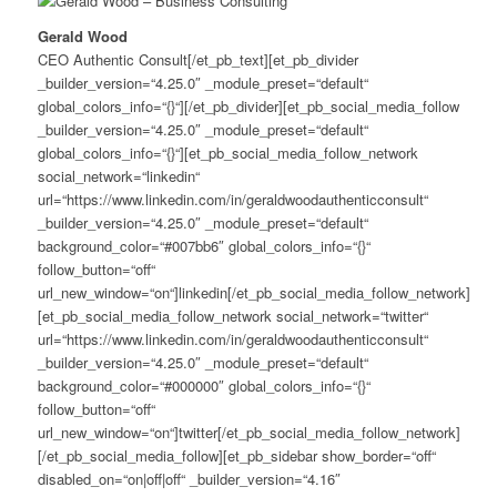
Gerald Wood
CEO Authentic Consult[/et_pb_text][et_pb_divider
_builder_version=“4.25.0″ _module_preset=“default“
global_colors_info=“{}“][/et_pb_divider][et_pb_social_media_follow
_builder_version=“4.25.0″ _module_preset=“default“
global_colors_info=“{}“][et_pb_social_media_follow_network
social_network=“linkedin“
url=“https://www.linkedin.com/in/geraldwoodauthenticconsult“
_builder_version=“4.25.0″ _module_preset=“default“
background_color=“#007bb6″ global_colors_info=“{}“
follow_button=“off“
url_new_window=“on“]linkedin[/et_pb_social_media_follow_network]
[et_pb_social_media_follow_network social_network=“twitter“
url=“https://www.linkedin.com/in/geraldwoodauthenticconsult“
_builder_version=“4.25.0″ _module_preset=“default“
background_color=“#000000″ global_colors_info=“{}“
follow_button=“off“
url_new_window=“on“]twitter[/et_pb_social_media_follow_network]
[/et_pb_social_media_follow][et_pb_sidebar show_border=“off“
disabled_on=“on|off|off“ _builder_version=“4.16″