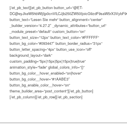
[/et_pb_text][et_pb_button button_url=“@ET-
DC@eyJkeW5hbWljIjp0cnVlLCJjb250ZW50IjoicG9zdF9saW5rX3VybF9
button_text=“Lesen Sie mehr“ button_alignment=“center“
_builder_version=“4.27.2″ _dynamic_attributes=“button_url“
_module_preset=“default“ custom_button=“on“
button_text_size=“12px“ button_text_color=“#FFFFFF“
button_bg_color=“#093447″ button_border_radius=“31px“
button_letter_spacing=“4px“ button_use_icon=“off“
background_layout=“dark“
custom_padding=“5px|15px|5px|15px|true|true“
animation_style=“fade“ global_colors_info=“{}“
button_bg_color__hover_enabled=“on|hover“
button_bg_color__hover=“#1AABE3″
button_bg_enable_color__hover=“on“
theme_builder_area=“post_content“][/et_pb_button]
[/et_pb_column][/et_pb_row][/et_pb_section]