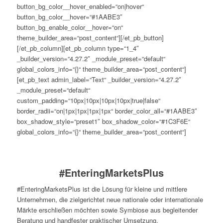
button_bg_color__hover_enabled=“on|hover“
button_bg_color__hover=“#1AABE3″
button_bg_enable_color__hover=“on“
theme_builder_area=“post_content“][/et_pb_button]
[/et_pb_column][et_pb_column type=“1_4″
_builder_version=“4.27.2″ _module_preset=“default“
global_colors_info=“{}“ theme_builder_area=“post_content“]
[et_pb_text admin_label=“Text“ _builder_version=“4.27.2″
_module_preset=“default“
custom_padding=“10px|10px|10px|10px|true|false“
border_radii=“on|1px|1px|1px|1px“ border_color_all=“#1AABE3″
box_shadow_style=“preset1″ box_shadow_color=“#1C3F6E“
global_colors_info=“{}“ theme_builder_area=“post_content“]
#EnteringMarketsPlus
#EnteringMarketsPlus ist die Lösung für kleine und mittlere
Unternehmen, die zielgerichtet neue nationale oder internationale
Märkte erschließen möchten sowie Symbiose aus begleitender
Beratung und handfester praktischer Umsetzung.