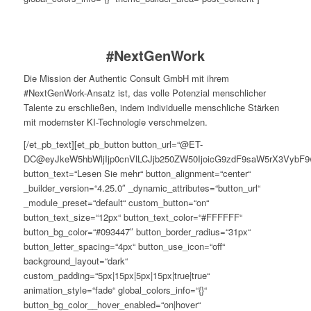
#NextGenWork
Die Mission der Authentic Consult GmbH mit ihrem
#NextGenWork-Ansatz ist, das volle Potenzial menschlicher
Talente zu erschließen, indem individuelle menschliche Stärken
mit modernster KI-Technologie verschmelzen.
[/et_pb_text][et_pb_button button_url=“@ET-
DC@eyJkeW5hbWljIjp0cnVlLCJjb250ZW50IjoicG9zdF9saW5rX3VybF9
button_text=“Lesen Sie mehr“ button_alignment=“center“
_builder_version=“4.25.0″ _dynamic_attributes=“button_url“
_module_preset=“default“ custom_button=“on“
button_text_size=“12px“ button_text_color=“#FFFFFF“
button_bg_color=“#093447″ button_border_radius=“31px“
button_letter_spacing=“4px“ button_use_icon=“off“
background_layout=“dark“
custom_padding=“5px|15px|5px|15px|true|true“
animation_style=“fade“ global_colors_info=“{}“
button_bg_color__hover_enabled=“on|hover“