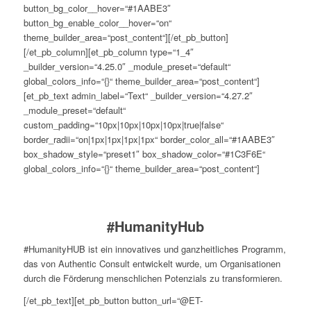
button_bg_color__hover=“#1AABE3″
button_bg_enable_color__hover=“on“
theme_builder_area=“post_content“][/et_pb_button]
[/et_pb_column][et_pb_column type=“1_4″
_builder_version=“4.25.0″ _module_preset=“default“
global_colors_info=“{}“ theme_builder_area=“post_content“]
[et_pb_text admin_label=“Text“ _builder_version=“4.27.2″
_module_preset=“default“
custom_padding=“10px|10px|10px|10px|true|false“
border_radii=“on|1px|1px|1px|1px“ border_color_all=“#1AABE3″
box_shadow_style=“preset1″ box_shadow_color=“#1C3F6E“
global_colors_info=“{}“ theme_builder_area=“post_content“]
#HumanityHub
#HumanityHUB ist ein innovatives und ganzheitliches Programm,
das von Authentic Consult entwickelt wurde, um Organisationen
durch die Förderung menschlichen Potenzials zu transformieren.
[/et_pb_text][et_pb_button button_url=“@ET-