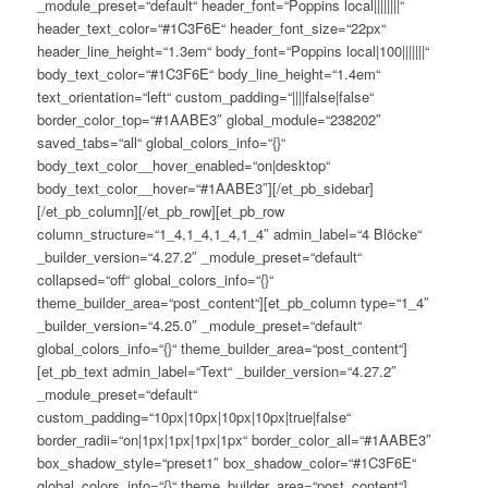
_module_preset=“default“ header_font=“Poppins local||||||||“
header_text_color=“#1C3F6E“ header_font_size=“22px“
header_line_height=“1.3em“ body_font=“Poppins local|100|||||||“
body_text_color=“#1C3F6E“ body_line_height=“1.4em“
text_orientation=“left“ custom_padding=“||||false|false“
border_color_top=“#1AABE3″ global_module=“238202″
saved_tabs=“all“ global_colors_info=“{}“
body_text_color__hover_enabled=“on|desktop“
body_text_color__hover=“#1AABE3″][/et_pb_sidebar]
[/et_pb_column][/et_pb_row][et_pb_row
column_structure=“1_4,1_4,1_4,1_4″ admin_label=“4 Blöcke“
_builder_version=“4.27.2″ _module_preset=“default“
collapsed=“off“ global_colors_info=“{}“
theme_builder_area=“post_content“][et_pb_column type=“1_4″
_builder_version=“4.25.0″ _module_preset=“default“
global_colors_info=“{}“ theme_builder_area=“post_content“]
[et_pb_text admin_label=“Text“ _builder_version=“4.27.2″
_module_preset=“default“
custom_padding=“10px|10px|10px|10px|true|false“
border_radii=“on|1px|1px|1px|1px“ border_color_all=“#1AABE3″
box_shadow_style=“preset1″ box_shadow_color=“#1C3F6E“
global_colors_info=“{}“ theme_builder_area=“post_content“]